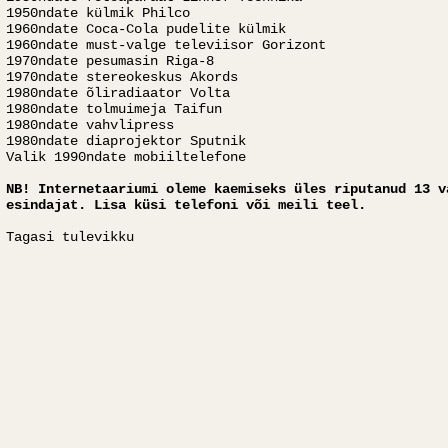
1950ndate külmik Philco
1960ndate Coca-Cola pudelite külmik
1960ndate must-valge televiisor Gorizont
1970ndate pesumasin Riga-8
1970ndate stereokeskus Akords
1980ndate õliradiaator Volta
1980ndate tolmuimeja Taifun
1980ndate vahvlipress
1980ndate diaprojektor Sputnik
Valik 1990ndate mobiiltelefone
NB! Internetaariumi oleme kaemiseks üles riputanud 13 v
esindajat. Lisa küsi telefoni või meili teel.
Tagasi tulevikku